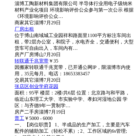
淄博工陶新材料集团有限公司 半导体行业用电子级纳米
材料产业化项目 环境影响评价公众参与第一次公示 根据
《环境影响评价公众…
商家
其它
淄博
7月29日
厂房出租
位于博山南域城工业园祥和路面里1100平方标注车间出
租，带2层办公室，和院子，水电齐全，交通便利，大型
货车可自由出入，车间内有…
房产
厂房
博山
7月20日
转联通千兆宽带
￥35
因搬家转联通千兆宽带，已开通公网IP，限淄博市内使
用，35元每月。电话：18653383457
交易
其它
淄博
7月20日
张店区创业学府花园
面积：95平 楼层：2楼/共6层 位置：北京路与和平路，
临近山东理工大学、市实验中学、孝妇河湿地公园 学
区：与齐德9年一贯制学…
房产
二手房
淄博
7月19日
普工
￥5000 - 6000
一、【岗位职责】 1、半成品的生产加工，主要是汽车
配件的辅助加工（轻松不累）; 2、工作区域的6s管理;