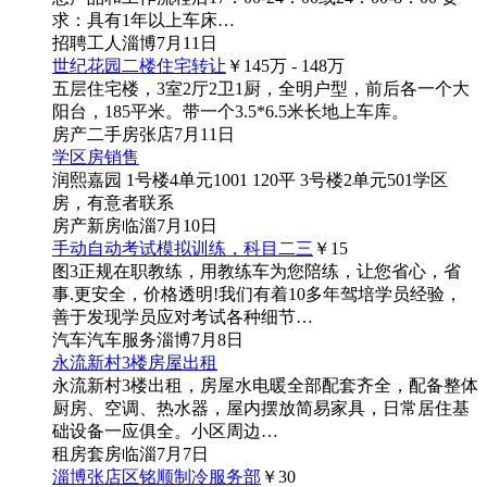
求：具有1年以上车床…
招聘
工人
淄博
7月11日
世纪花园二楼住宅转让
￥145
万
- 148
万
五层住宅楼，3室2厅2卫1厨，全明户型，前后各一个大
阳台，185平米。带一个3.5*6.5米长地上车库。
房产
二手房
张店
7月11日
学区房销售
润熙嘉园 1号楼4单元1001 120平 3号楼2单元501学区
房，有意者联系
房产
新房
临淄
7月10日
手动自动考试模拟训练，科目二三
￥15
图3
正规在职教练，用教练车为您陪练，让您省心，省
事.更安全，价格透明!我们有着10多年驾培学员经验，
善于发现学员应对考试各种细节…
汽车
汽车服务
淄博
7月8日
永流新村3楼房屋出租
永流新村3楼出租，房屋水电暖全部配套齐全，配备整体
厨房、空调、热水器，屋内摆放简易家具，日常居住基
础设备一应俱全。小区周边…
租房
套房
临淄
7月7日
淄博张店区铭顺制冷服务部
￥30