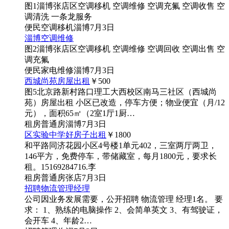
图1
淄博张店区空调移机 空调维修 空调充氟 空调收售 空
调清洗 一条龙服务
便民
空调移机
淄博
7月3日
淄博空调维修
图2
淄博张店区空调移机 空调维修 空调回收 空调出售 空
调充氟
便民
家电维修
淄博
7月3日
西城尚苑房屋出租
￥500
图5
北京路新村路口理工大西校区南马三社区（西城尚
苑）房屋出租 小区已改造，停车方便；物业便宜（月/12
元），面积65㎡（2室1厅1厨…
租房
普通房
淄博
7月3日
区实验中学好房子出租
￥1800
和平路同济花园小区4号楼1单元402，三室两厅两卫，
146平方，免费停车，带储藏室，每月1800元，要求长
租。15169284716.李
租房
普通房
张店
7月3日
招聘物流管理经理
公司因业务发展需要，公开招聘 物流管理 经理1名。 要
求： 1、熟练的电脑操作 2、会简单英文 3、有驾驶证，
会开车 4、年龄2…