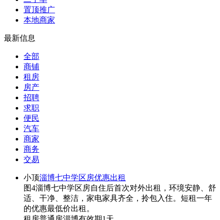
置顶推广
本地商家
最新信息
全部
商铺
租房
房产
招聘
求职
便民
汽车
商家
商务
交易
小顶
淄博七中学区房优惠出租
图4
淄博七中学区房自住后首次对外出租，环境安静、舒
适、干净、整洁，家电家具齐全，拎包入住。短租一年
的优惠最低价出租。
租房
普通房
淄博
有效期1天