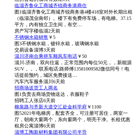
临淄齐鲁化工商城齐锐商务港商住
图1
临淄齐鲁化工商城齐锐商务港4楼418室对外长期出租
（临淄茂业南邻）。楼下有免费停车场，有电梯。37.15
平方，内有独立卫生间，有空…
房产
写字楼
临淄
2天前
不锈钢水箱销售
￥5
图3
不锈钢水箱，镀锌水箱，玻璃钢水箱
交易
设备
淄博
3天前
淄川济南合乘拼车顺风车电话
￥50
淄川-济南，双向往返，正常范围内每位50元，，新能源
SUV，，，联系电话:路师傅13581009582微信同号！电
话提前预约，城区免费接送…
汽车
汽车服务
淄川
6天前
招商场送货工人两名
图1
负责去商场货物送达，衣服鞋子
招聘
工人
张店
6天前
柳泉路与齐新大道交汇处金科学府
￥1100
图5
2021年电梯房，配套齐全，可注册可居住，两室一
厅，朝南大窗两个，东向窗两个，明亮干净。长租优惠
租房
公寓
淄博
6天前
淄博工陶新材料集团有限公司半导