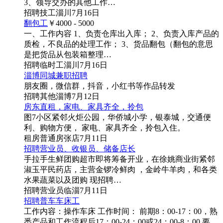
3、领导交办的其他工作…
招聘
技工
淄川
7月16日
翻包工
￥4000 - 5000
一、工作内容 1、负责仓库出入库； 2、负责入库产品的
质检，不良品的处理工作； 3、货品翻包（翻包的意思
是把货品从包装箱整理…
招聘
临时工
淄川
7月16日
淄博同城兼职招聘
朋友圈，微信群，抖音，小红书等作品转发
招聘
其他
淄博
7月12日
房东直租，家电、家具齐全，拎包
图7
小区紧邻火炬公园，华侨城小学，银泰城，交通便
利、购物方便， 家电、家具齐全，拎包入住。
租房
普通房
张店
7月11日
招聘营业员、收银员、储备店长
手拉手生鲜团购超市即将筹备开业，在徐姚商业街紧邻
淑玉平民药店，主营金锣冷鲜肉 ，金岭牛羊肉，和各类
水果蔬菜以及团购 现招聘…
招聘
营业员
临淄
7月11日
招聘普车车床工
工作内容：操作车床 工作时间： 前期8：00-17：00，熟
悉产品和工作流程后17：00-24：00或24：00-8：00 要