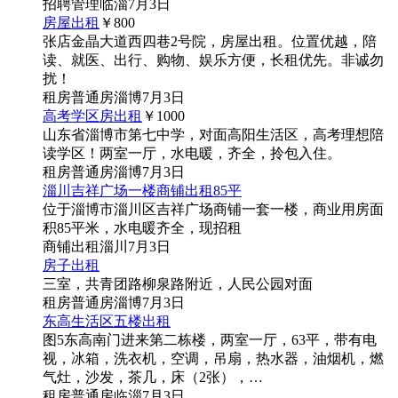
招聘
管理
临淄
7月3日
房屋出租
￥800
张店金晶大道西四巷2号院，房屋出租。位置优越，陪
读、就医、出行、购物、娱乐方便，长租优先。非诚勿
扰！
租房
普通房
淄博
7月3日
高考学区房出租
￥1000
山东省淄博市第七中学，对面高阳生活区，高考理想陪
读学区！两室一厅，水电暖，齐全，拎包入住。
租房
普通房
淄博
7月3日
淄川吉祥广场一楼商铺出租85平
位于淄博市淄川区吉祥广场商铺一套一楼，商业用房面
积85平米，水电暖齐全，现招租
商铺
出租
淄川
7月3日
房子出租
三室，共青团路柳泉路附近，人民公园对面
租房
普通房
淄博
7月3日
东高生活区五楼出租
图5
东高南门进来第二栋楼，两室一厅，63平，带有电
视，冰箱，洗衣机，空调，吊扇，热水器，油烟机，燃
气灶，沙发，茶几，床（2张），…
租房
普通房
临淄
7月3日