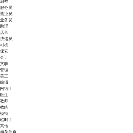
厨师
服务员
营业员
业务员
助理
店长
快递员
司机
保安
会计
文职
管理
美工
编辑
网络IT
医生
教师
教练
模特
临时工
其他
相关信息