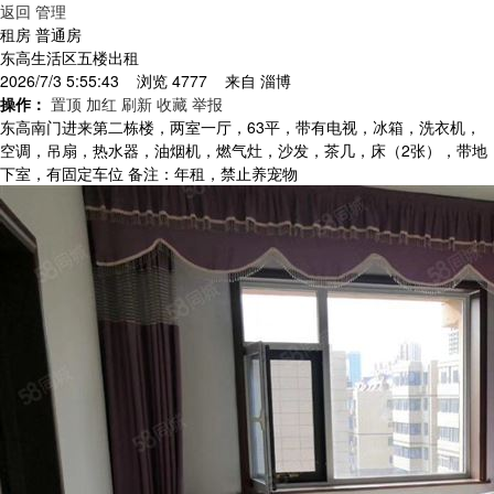
返回
管理
租房 普通房
东高生活区五楼出租
2026/7/3 5:55:43 浏览 4777 来自
淄博
操作：
置顶
加红
刷新
收藏
举报
东高南门进来第二栋楼，两室一厅，63平，带有电视，冰箱，洗衣机，
空调，吊扇，热水器，油烟机，燃气灶，沙发，茶几，床（2张），带地
下室，有固定车位 备注：年租，禁止养宠物