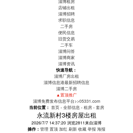
淄博租房
店铺出租
淄博招聘
求职信息
二手房
便民信息
旧货交易
二手车
淄博问答
淄博商家
淄博资讯
快速导航：
淄博厂房出租
淄博信息港最新招聘信息
淄博二手房
▲置顶推广
淄博免费发布信息平台>>05331.com
当前位置：
首页
-
全部信息
-
租房
-
套房
永流新村3楼房屋出租
2026/7/7 14:37:20
浏览
2811
来自
淄博
操作：
管理
置顶
加红
刷新
收藏
举报
海报