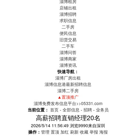
淄博租房
店铺出租
淄博招聘
求职信息
二手房
便民信息
旧货交易
二手车
淄博问答
淄博商家
淄博资讯
快速导航：
淄博厂房出租
淄博信息港最新招聘信息
淄博二手房
▲置顶推广
淄博免费发布信息平台>>05331.com
当前位置：
首页
-
全部信息
-
招聘
-
业务员
高薪招聘直销经理20名
2026/5/14 11:56:49
浏览
9990
来自
深圳
操作：
管理
置顶
加红
刷新
收藏
举报
海报