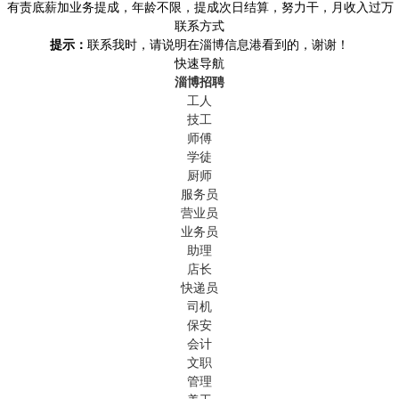
名。有责底薪加业务提成，年龄不限，提成次日结算，努力干，月收入过万
联系方式
提示：
联系我时，请说明在淄博信息港看到的，谢谢！
快速导航
淄博招聘
工人
技工
师傅
学徒
厨师
服务员
营业员
业务员
助理
店长
快递员
司机
保安
会计
文职
管理
美工