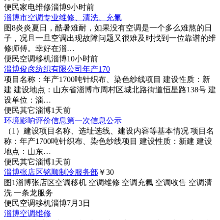
便民
家电维修
淄博
9小时前
淄博市空调专业维修、清洗、充氟
图8
炎炎夏日，酷暑难耐，如果没有空调是一个多么难熬的日
子，况且一旦空调出现故障问题又很难及时找到一位靠谱的维
修师傅。幸好在淄…
便民
空调移机
淄博
10小时前
淄博俊彦纺织有限公司年产170
项目名称：年产1700吨针织布、染色纱线项目 建设性质：新
建 建设地点：山东省淄博市周村区城北路街道恒星路138号 建
设单位：淄…
便民
其它
淄博
1天前
环境影响评价信息第一次信息公示
（1）建设项目名称、选址选线、建设内容等基本情况 项目名
称：年产1700吨针织布、染色纱线项目 建设性质：新建 建设
地点：山东…
便民
其它
淄博
1天前
淄博张店区铭顺制冷服务部
￥30
图1
淄博张店区空调移机 空调维修 空调充氟 空调收售 空调清
洗 一条龙服务
便民
空调移机
淄博
7月3日
淄博空调维修