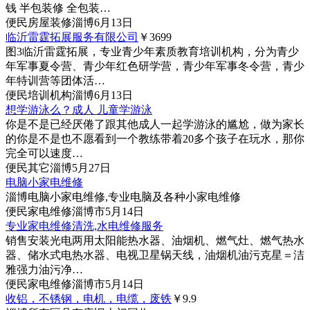
钱 半包装修 全包装…
便民
房屋装修
淄博
6月13日
临沂雷霆拓展服务有限公司
￥3699
图3
临沂雷霆拓展，专业青少年素质教育培训机构，分为青少
年军事夏令营、青少年红色研学营，青少年军事冬令营，青少
年特训营等团体活…
便民
培训机构
淄博
6月13日
想学游泳么？成人 儿童学游泳
你是不是已经厌倦了跟其他成人一起学游泳的尴尬，做为家长
的你是不是也不愿看到一个教练带着20多个孩子在玩水，那你
完全可以速度…
便民
其它
淄博
5月27日
电脑小家电维修
淄博电脑小家电维修,专业电脑及各种小家电维修
便民
家电维修
淄博市
5月14日
专业家电维修清洗,水电维修服务
销售安装光电两用太阳能热水器、油烟机、燃气灶、燃气热水
器、储水式电热水器、电视卫星锅天线，油烟机油污克星＝洁
雅强力油污净…
便民
家电维修
淄博市
5月14日
收铝，不锈钢，电机，电缆，废铁
￥9.9