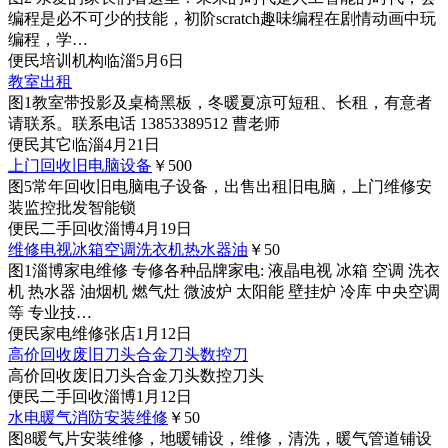
编程是必不可少的技能，初阶scratch趣味编程在剧情动画中玩
编程，学…
便民
培训机构
临淄
5月6日
教室出租
图1
教室带投影及桌椅黑板，冬暖夏凉可短租、长租，有意者
请联系。联系电话 13853389512 曹老师
便民
其它
临淄
4月21日
上门回收旧电脑设备
￥500
图5
常年回收旧电脑电子设备，出售出租旧电脑，上门维修安
装监控批发智能锁
便民
二手回收
淄博
4月19日
维修电视冰箱空调洗衣机热水器油
￥50
图1
淄博家电维修 专修各种品牌家电: 液晶电视 冰箱 空调 洗衣
机 热水器 油烟机 燃气灶 微波炉 太阳能 壁挂炉 冷库 中央空调
等 专业技…
便民
家电维修
张店
1月12日
高价回收废旧刀头合金刀头数控刀
高价回收废旧刀头合金刀头数控刀头
便民
二手回收
淄博
1月12日
水电暖气消防安装维修
￥50
图8
暖气片安装维修，地暖铺设，维修，清洗，暖气管道铺设