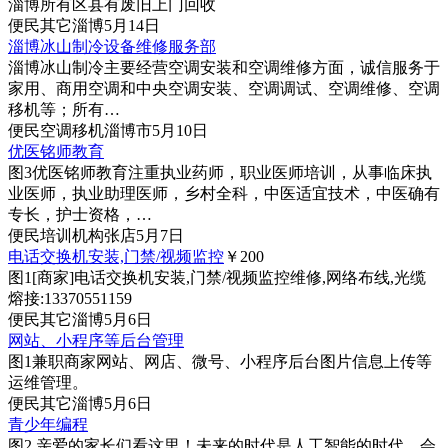
淄博所有区县有废旧上门回收
便民
其它
淄博
5月14日
淄博冰山制冷设备维修服务部
淄博冰山制冷主要经营空调安装和空调维修方面，诚信服务于
家用、商用空调和中央空调安装、空调调试、空调维修、空调
移机等；所有…
便民
空调移机
淄博市
5月10日
优医铭师教育
图3
优医铭师教育注重执业药师，职业医师培训，从事临床执
业医师，执业助理医师，乡村全科，中医适宜技术，中医确有
专长，护士资格，…
便民
培训机构
张店
5月7日
电话交换机安装,门禁/视频监控
￥200
图1
[商家]
电话交换机安装,门禁/视频监控维修,网络布线,光缆
熔接:13370551159
便民
其它
淄博
5月6日
网站、小程序等后台管理
图1
兼职商家网站、网店、微号、小程序后台图片信息上传等
运维管理。
便民
其它
淄博
5月6日
青少年编程
图2
亲爱的家长们看这里！未来的时代是人工智能的时代，会