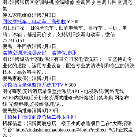
图2
淄博张店区空调移机 空调维修 空调回收 空调出售 空调充
氟
便民
家电维修
淄博
7月3日
回收摩托车，电动车，高价收
￥700
图1
上门收，旧的摩托车，旧的电动车。自行车，手机，电
脑，冰箱，都是高价收，支持以旧换新电动车，微信
752315151
便民
二手回收
淄博
7月3日
淄博空调清洗哪家好，淄博保洁哪
图1
淄博绿洁士家政保洁有限公司家电清洗部：一直坚持走专
业化的道路，运用专业设备，配合专业的清洗剂和专业的清洗
技术，高效科学彻…
便民
家政保洁
淄博
7月3日
宾馆酒店录像监控系统/IPTV
￥300
图6
[商家]
宾馆酒店录像监控系统/IPTV电视系统/网络无线
WIFI/内线电话分机安装调试维修/光纤熔接门禁考勤 网络布
线,光缆熔接,监控维修,电话…
便民
数码维修
淄博
6月29日
【招标】淄博商厦总店二楼卫生间
招标信息：淄博商厦总店二楼卫生间改造项目已在“大商招采
平台” http://zb.dashangzhaobiao.com/#/login?redirect=%2F正式发
布（…