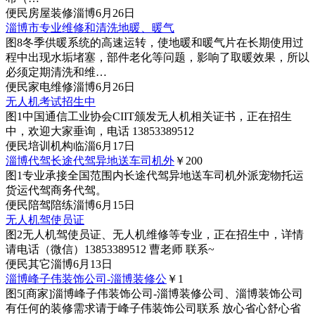
便民
房屋装修
淄博
6月26日
淄博市专业维修和清洗地暖、暖气
图8
冬季供暖系统的高速运转，使地暖和暖气片在长期使用过
程中出现水垢堵塞，部件老化等问题，影响了取暖效果，所以
必须定期清洗和维…
便民
家电维修
淄博
6月26日
无人机考试招生中
图1
中国通信工业协会CIIT颁发无人机相关证书，正在招生
中，欢迎大家垂询，电话 13853389512
便民
培训机构
临淄
6月17日
淄博代驾长途代驾异地送车司机外
￥200
图1
专业承接全国范围内长途代驾异地送车司机外派宠物托运
货运代驾商务代驾。
便民
陪驾陪练
淄博
6月15日
无人机驾使员证
图2
无人机驾使员证、无人机维修等专业，正在招生中，详情
请电话（微信）13853389512 曹老师 联系~
便民
其它
淄博
6月13日
淄博峰子伟装饰公司-淄博装修公
￥1
图5
[商家]
淄博峰子伟装饰公司-淄博装修公司、淄博装饰公司
有任何的装修需求请于峰子伟装饰公司联系 放心省心舒心省