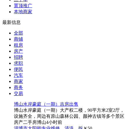
置顶推广
本地商家
最新信息
全部
商铺
租房
房产
招聘
求职
便民
汽车
商家
商务
交易
博山水岸豪庭（一期）吉房出售
博山水岸豪庭（一期）大产权二楼，90平方米2室2厅，
设施齐全，周边有原山森林公园、颜神古镇等多个景区
房产
二手房
博山
4小时前
淄博市太阳能专业维修、清洗、拆
￥50