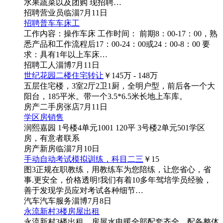
水果蔬菜以及团购 现招聘…
招聘
营业员
临淄
7月11日
招聘普车车床工
工作内容：操作车床 工作时间： 前期8：00-17：00，熟
悉产品和工作流程后17：00-24：00或24：00-8：00 要
求：具有1年以上车床…
招聘
工人
淄博
7月11日
世纪花园二楼住宅转让
￥145
万
- 148
万
五层住宅楼，3室2厅2卫1厨，全明户型，前后各一个大
阳台，185平米。带一个3.5*6.5米长地上车库。
房产
二手房
张店
7月11日
学区房销售
润熙嘉园 1号楼4单元1001 120平 3号楼2单元501学区
房，有意者联系
房产
新房
临淄
7月10日
手动自动考试模拟训练，科目二三
￥15
图3
正规在职教练，用教练车为您陪练，让您省心，省
事.更安全，价格透明!我们有着10多年驾培学员经验，
善于发现学员应对考试各种细节…
汽车
汽车服务
淄博
7月8日
永流新村3楼房屋出租
永流新村3楼出租，房屋水电暖全部配套齐全，配备整体