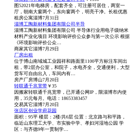
图5
2021年电梯房，配套齐全，可注册可居住，两室一
厅，朝南大窗两个，东向窗两个，明亮干净。长租优惠
租房
公寓
淄博
7月31日
淄博工陶新材料集团有限公司半导
淄博工陶新材料集团有限公司 半导体行业用电子级纳米
材料产业化项目 环境影响评价公众参与第一次公示 根据
《环境影响评价公众…
商家
其它
淄博
7月29日
厂房出租
位于博山南域城工业园祥和路面里1100平方标注车间出
租，带2层办公室，和院子，水电齐全，交通便利，大型
货车可自由出入，车间内有…
房产
厂房
博山
7月20日
转联通千兆宽带
￥35
因搬家转联通千兆宽带，已开通公网IP，限淄博市内使
用，35元每月。电话：18653383457
交易
其它
淄博
7月20日
张店区创业学府花园
面积：95平 楼层：2楼/共6层 位置：北京路与和平路，
临近山东理工大学、市实验中学、孝妇河湿地公园 学
区：与齐德9年一贯制学…