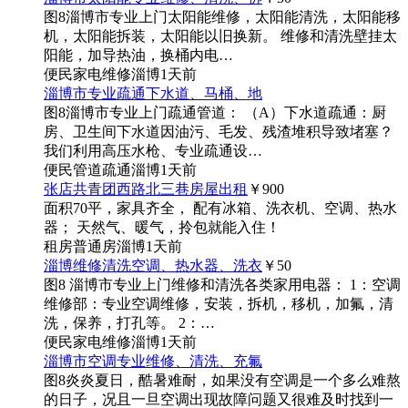
图8
淄博市专业上门太阳能维修，太阳能清洗，太阳能移
机，太阳能拆装，太阳能以旧换新。 维修和清洗壁挂太
阳能，加导热油，换桶内电…
便民
家电维修
淄博
1天前
淄博市专业疏通下水道、马桶、地
图8
淄博市专业上门疏通管道： （A）下水道疏通：厨
房、卫生间下水道因油污、毛发、残渣堆积导致堵塞？
我们利用高压水枪、专业疏通设…
便民
管道疏通
淄博
1天前
张店共青团西路北三巷房屋出租
￥900
面积70平，家具齐全， 配有冰箱、洗衣机、空调、热水
器； 天然气、暖气，拎包就能入住！
租房
普通房
淄博
1天前
淄博维修清洗空调、热水器、洗衣
￥50
图8
淄博市专业上门维修和清洗各类家用电器： 1：空调
维修部：专业空调维修，安装，拆机，移机，加氟，清
洗，保养，打孔等。 2：…
便民
家电维修
淄博
1天前
淄博市空调专业维修、清洗、充氟
图8
炎炎夏日，酷暑难耐，如果没有空调是一个多么难熬
的日子，况且一旦空调出现故障问题又很难及时找到一