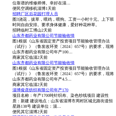
位靠谱的维修师傅。幸好在淄…
便民
空调移机
淄博
1天前
招聘厂区后花园打理人员
图3
浇花，拔草，喂鸡，喂狗。工资一小时十元。上下班
时间自由安排。要求身体健康，爱好种花种草。
招聘
临时工
博山
2天前
山东齐都药业有限公司节能验收情
图1
根据《山东省固定资产投资项目节能验收管理办法
（试行）》（鲁发改环资〔2024〕657号）的要求，现将
山东齐都药业有限公司年产100…
商家
其它
临淄
2天前
山东齐都药业有限公司节能验收情
图1
根据《山东省固定资产投资项目节能验收管理办法
（试行）》（鲁发改环资〔2024〕657号）的要求，现将
山东齐都药业有限公司年产4.5…
商家
其它
临淄
2天前
淄博俊彦纺织有限公司年产170
项目名称：年产1700吨针织布、染色纱线项目 建设性
质：新建 建设地点：山东省淄博市周村区城北路街道恒
星路138号 建设单位：淄…
便民
其它
淄博
2天前