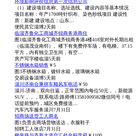
环境影响评价信息第一次信息公示
（1）建设项目名称、选址选线、建设内容等基本情况
项目名称：年产1700吨针织布、染色纱线项目 建设性
质：新建 建设地点：山东…
便民
其它
淄博
2天前
临淄齐鲁化工商城齐锐商务港商住
图1
临淄齐鲁化工商城齐锐商务港4楼418室对外长期出租
（临淄茂业南邻）。楼下有免费停车场，有电梯。37.15
平方，内有独立卫生间，有空…
房产
写字楼
临淄
5天前
不锈钢水箱销售
￥5
图3
不锈钢水箱，镀锌水箱，玻璃钢水箱
交易
设备
淄博
5天前
淄川济南合乘拼车顺风车电话
￥50
淄川-济南，双向往返，正常范围内每位50元，，新能源
SUV，，，联系电话:路师傅13581009582微信同号！电
话提前预约，城区免费接送…
汽车
汽车服务
淄川
7月31日
招商场送货工人两名
图1
负责去商场货物送达，衣服鞋子
招聘
工人
张店
7月31日
柳泉路与齐新大道交汇处金科学府
￥1100