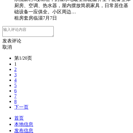
厨房、空调、热水器，屋内摆放简易家具，日常居住基
础设备一应俱全。小区周边…
租房
套房
临淄
7月7日
发表评论
取消
第1/20页
1
2
3
4
5
6
7
8
下一页
首页
本地信息
发布信息