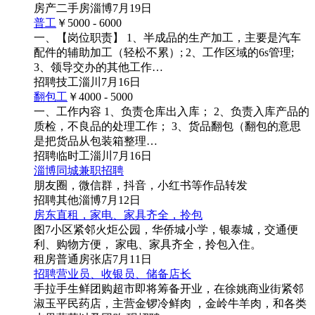
房产
二手房
淄博
7月19日
普工
￥5000 - 6000
一、【岗位职责】 1、半成品的生产加工，主要是汽车
配件的辅助加工（轻松不累）; 2、工作区域的6s管理;
3、领导交办的其他工作…
招聘
技工
淄川
7月16日
翻包工
￥4000 - 5000
一、工作内容 1、负责仓库出入库； 2、负责入库产品的
质检，不良品的处理工作； 3、货品翻包（翻包的意思
是把货品从包装箱整理…
招聘
临时工
淄川
7月16日
淄博同城兼职招聘
朋友圈，微信群，抖音，小红书等作品转发
招聘
其他
淄博
7月12日
房东直租，家电、家具齐全，拎包
图7
小区紧邻火炬公园，华侨城小学，银泰城，交通便
利、购物方便， 家电、家具齐全，拎包入住。
租房
普通房
张店
7月11日
招聘营业员、收银员、储备店长
手拉手生鲜团购超市即将筹备开业，在徐姚商业街紧邻
淑玉平民药店，主营金锣冷鲜肉 ，金岭牛羊肉，和各类