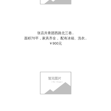
张店共青团西路北三巷..
面积70平，家具齐全， 配有冰箱、洗衣..
￥900元