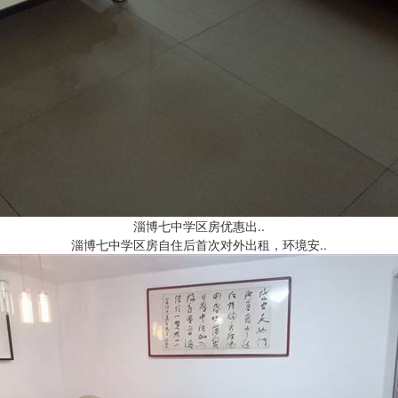
淄博七中学区房优惠出..
淄博七中学区房自住后首次对外出租，环境安..