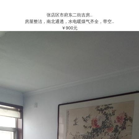
张店区市府东二街吉房..
房屋整洁，南北通透，水电暖煤气齐全，带空..
￥900元