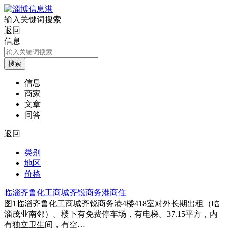
输入关键词搜索
返回
信息
信息
商家
文章
问答
返回
类别
地区
价格
临淄齐鲁化工商城齐锐商务港商住
图1
临淄齐鲁化工商城齐锐商务港4楼418室对外长期出租（临
淄茂业南邻）。楼下有免费停车场，有电梯。37.15平方，内
有独立卫生间，有空…