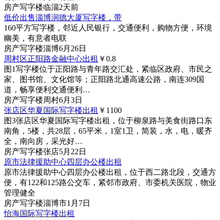
房产
写字楼
临淄
2天前
低价出售淄博润德大厦写字楼，带
160平方写字楼，邻近人民银行，交通便利，购物方便，环境
幽美，有意者电联
房产
写字楼
淄博
6月26日
周村区正阳路金融中心出租
￥0.8
图1
写字楼位于正阳路与青年路交汇处，紧临区政府、市民之
家、图书馆、文化馆等；正阳路北通高速公路，南连309国
道，畅享便利交通便利…
房产
写字楼
周村
6月3日
张店区华夏国际写字楼出租
￥1100
图3
张店区华夏国际写字楼出租，位于柳泉路与美食街路口东
南角，5楼，共28层，65平米，1室1卫，简装，水，电，暖齐
全，南向房，采光好…
房产
写字楼
张店
5月22日
原市法律援助中心四层办公楼出租
原市法律援助中心四层办公楼出租，位于西二路北段，交通方
便，有122和125路公交车，紧邻市政府、市委机关医院，物业
管理健全
房产
写字楼
淄博市
1月7日
怡海国际写字楼出租