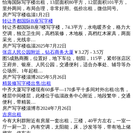
怡海国际写字楼出租，13层面积80平方，12层面积101平方，
里外两间，布局合理，非常好用。低价出租，微信同号。
房产
写字楼
临淄
1月2日
转让齐都国际B座写字楼
转让齐都国际B座7楼写字楼，74.3平方，水电暖齐全，格力大
空调，独立卫生间，高档装修，木地板，高档红木家具，两面
采光，光线非…
房产
写字楼
临淄
2025年7月22日
张店人民公园附近，钻石商务大厦
￥3.2
万
- 3.5
万
图5
成熟商圈，位置好，地下车位，朝阳，115平，紧邻张店区
王府井、银座、人民公园，交通便利，适合办事处、辅导等办
公场所。1年起租…
房产
写字楼
淄博
2025年5月26日
精装修写字楼出售/出租
中齐大厦写字楼现有60多平—170多平十多间对外出租/出售，
楼层中间楼层，此楼位于临淄政务中心附近，地段繁华，交通
便利，带精装…
房产
写字楼
淄博市
2024年7月26日
吉房出租
今有大利群附近有房屋一套出租，三楼，40平方左右，一室一
厅一厨一卫，内有空调，太阳能，床，沙发等等，带有地上储