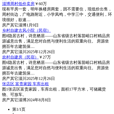
淄博周村低价卖房
￥60
万
现有平房一套，明年换楼房两套，因不需要住，现低价出售，
周村街边，广电路附近，小学凤鸣，中学三中，交通便利，环
境很好，欲速…
房产
其它
淄博
1月9日
乡村自建古风小院（民宿）
图8
隐居古村，诗意栖居——山东省级古村落苗峪口村精品房
源诚意出售，满足您对自然与便利生活的双重向往。 房源坐
拥百年古建筑保…
房产
其它
淄川
2025年12月26日
农村自建房（民宿）
￥27
万
图6
隐居古村，诗意栖居——山东省级古村落苗峪口村精品房
源诚意出售，满足您对自然与便利生活的双重向往。 房源坐
拥百年古建筑保…
房产
其它
淄川
2025年12月26日
张店区 富贵家园 车库出租
图1
张店区富贵家园，车库出租，面积17平方米，可储藏货
物、可放车。
房产
其它
淄博
2024年8月8日
第1/1页