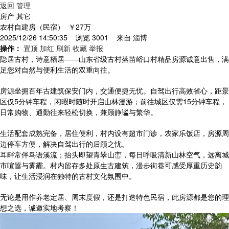
返回
管理
房产 其它
农村自建房（民宿）
￥27万
2025/12/26 14:50:35 浏览 3001 来自
淄博
操作：
置顶
加红
刷新
收藏
举报
隐居古村，诗意栖居——山东省级古村落苗峪口村精品房源诚意出售，满
足您对自然与便利生活的双重向往。
房源坐拥百年古建筑保安门内，交通便捷无忧。自驾出行高效省心，距景
区仅5分钟车程，闲暇时随时开启山林漫游；前往城区仅需15分钟车程，
日常购物、通勤往来轻松切换，兼顾静谧与繁华。
生活配套成熟完备，居住便利，村内设有超市门诊，农家乐饭店，房源周
边停车方便，解决自驾出行的后顾之忧。
耳畔常伴鸟语溪流；抬头即望青翠山峦，每日呼吸清新山林空气，远离城
市喧嚣与雾霾。村内留存多处原生古建筑，漫步街巷可感受厚重历史韵
味，让生活浸润在独特的古村文化氛围中。
无论是用作养老定居、周末度假，还是打造特色民宿，此房源都是您的理
想之选，诚邀实地考察！