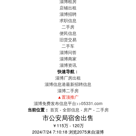
淄博租房
店铺出租
淄博招聘
求职信息
二手房
便民信息
旧货交易
二手车
淄博问答
淄博商家
淄博资讯
快速导航：
淄博厂房出租
淄博信息港最新招聘信息
淄博二手房
▲置顶推广
淄博免费发布信息平台>>05331.com
当前位置：
首页
-
全部信息
-
房产
-
二手房
市公安局宿舍出售
￥115万 - 120万
2024/7/24 7:10:18
浏览
2075
来自
淄博