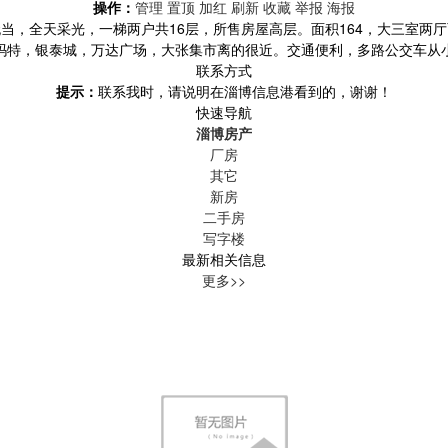
操作：
管理
置顶
加红
刷新
收藏
举报
海报
当，全天采光，一梯两户共16层，所售房屋高层。面积164，大三室两
玛特，银泰城，万达广场，大张集市离的很近。交通便利，多路公交车从
联系方式
提示：
联系我时，请说明在淄博信息港看到的，谢谢！
快速导航
淄博房产
厂房
其它
新房
二手房
写字楼
最新相关信息
更多>>