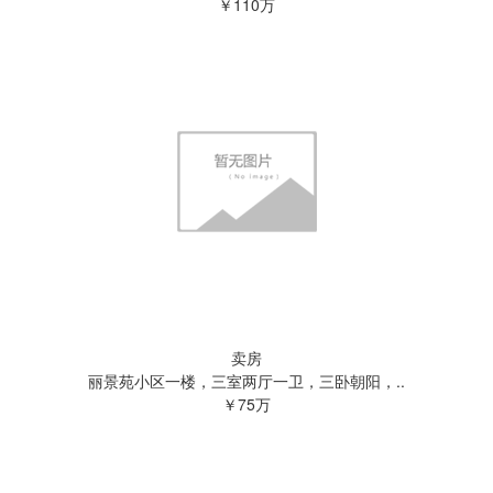
￥110万
卖房
丽景苑小区一楼，三室两厅一卫，三卧朝阳，..
￥75万