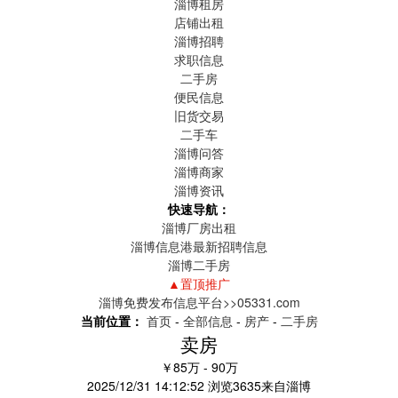
淄博租房
店铺出租
淄博招聘
求职信息
二手房
便民信息
旧货交易
二手车
淄博问答
淄博商家
淄博资讯
快速导航：
淄博厂房出租
淄博信息港最新招聘信息
淄博二手房
▲置顶推广
淄博免费发布信息平台>>05331.com
当前位置：
首页
-
全部信息
-
房产
-
二手房
卖房
￥85万 - 90万
2025/12/31 14:12:52
浏览
3635
来自
淄博