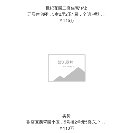
世纪花园二楼住宅转让
五层住宅楼，3室2厅2卫1厨，全明户型，..
￥145万
卖房
张店区翡翠园小区，5号楼2单元5楼东户，..
￥110万