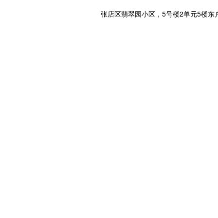
张店区翡翠园小区，5号楼2单元5楼东户