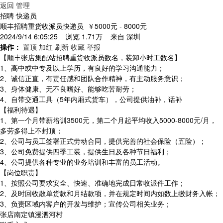
返回
管理
招聘 快递员
顺丰招聘重货收派员快递员
￥5000元 - 8000元
2024/9/14 6:05:25 浏览 1.71万 来自
深圳
操作：
置顶
加红
刷新
收藏
举报
【顺丰张店集配站招聘重货收派员数名，装卸小时工数名】
1、高中或中专及以上学历，有良好的学习沟通能力；
2、诚信正直，有责任感和团队合作精神，有主动服务意识；
3、身体健康、无不良嗜好、能够吃苦耐劳；
4、自带交通工具（5年内厢式货车），公司提供油补，话补
【福利待遇】
1、第一个月带薪培训3500元，第二个月起平均收入5000-8000元/月，
多劳多得上不封顶；
2、公司与员工签署正式劳动合同，提供完善的社会保险（五险）；
3、公司免费提供四季工装，提供生日及各种节日福利；
4、公司提供各种专业的业务培训和丰富的员工活动。
【岗位职责】
1、按照公司要求安全、快速、准确地完成日常收派件工作；
2、及时回收散单货款和月结款项，并在规定时间内如数上缴财务入帐；
3、负责区域内客户的开发与维护；宣传公司相关业务；
张店南定镇漫泗河村