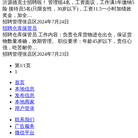
沂源德克士招聘啦！ 管理组4名，工资面议，工作满1年缴纳5
险 接待员5名(只限女性，30岁以下)，工资11.5一小时加绩效
奖金，加全…
招聘
管理
张店区
2024年7月24日
招聘仓库保管员
招聘仓库保管员 工作内容：负责仓库货物进仓出仓，保证货
物数量准确，效期管理。 职位要求：年龄45岁以下，责任心
强，吃苦耐劳…
招聘
管理
张店区
2024年7月23日
第1/1页
1
首页
本地信息
发布信息
本地商家
用户登录
联系我们
广告服务
微信平台