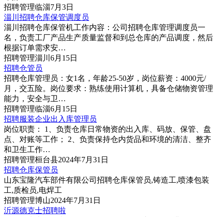
招聘
管理
临淄
7月3日
淄川招聘仓库保管调度员
淄川招聘仓库保管机工作内容：公司招聘仓库管理调度员一
名，负责工厂产品生产质量监督和到总仓库的产品调度，然后
根据订单需求安…
招聘
管理
淄川
6月15日
招聘仓管员
招聘仓库管理员：女1名，年龄25-50岁，岗位薪资：4000元/
月，交五险。岗位要求：熟练使用计算机，具备仓储物资管理
能力，安全与卫…
招聘
管理
临淄
6月15日
招聘服装企业出入库管理员
岗位职责： 1、负责仓库日常物资的出入库、码放、保管、盘
点、对账等工作； 2、负责保持仓内货品和环境的清洁、整齐
和卫生工作…
招聘
管理
桓台县
2024年7月31日
招聘仓库保管员
山东宝隆汽车部件有限公司招聘仓库保管员,铸造工,喷漆包装
工,质检员,电焊工
招聘
管理
博山
2024年7月31日
沂源德克士招聘啦