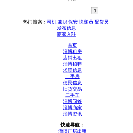
热门搜索：
司机
兼职
保安
快递员
配货员
发布信息
商家入驻
首页
淄博租房
店铺出租
淄博招聘
求职信息
二手房
便民信息
旧货交易
二手车
淄博问答
淄博商家
淄博资讯
快速导航：
淄博厂房出租