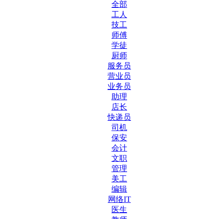
全部
工人
技工
师傅
学徒
厨师
服务员
营业员
业务员
助理
店长
快递员
司机
保安
会计
文职
管理
美工
编辑
网络IT
医生