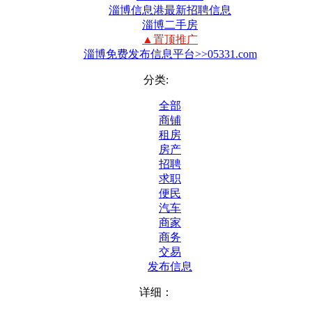
淄博信息港最新招聘信息
淄博二手房
▲置顶推广
淄博免费发布信息平台>>05331.com
分类:
全部
商铺
租房
房产
招聘
求职
便民
汽车
商家
商务
交易
发布信息
详细：