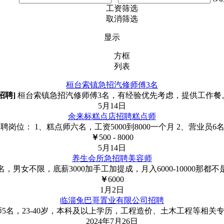
工资筛选
取消筛选
显示
方框
列表
桓台索镇急招汽修师傅3名
招聘]
桓台索镇急招汽修师傅3名，有经验优先考虑，提供工作餐
5月14日
余来标糕点店招聘糕点师
位： 1、糕点师六名，工资5000到8000一个月 2、营业员
￥
500 - 8000
5月14日
养生会所急招聘美容师
，男女不限，底薪3000加手工加提成，月入6000-10000那
￥
6000
1月2日
临淄兔巴哥置业有限公司招聘
名，23-40岁，本科及以上学历，工程造价、土木工程等相关专业
2024年7月26日