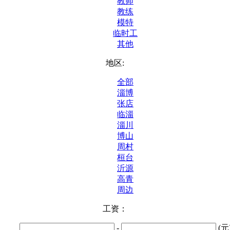
教师
教练
模特
临时工
其他
地区:
全部
淄博
张店
临淄
淄川
博山
周村
桓台
沂源
高青
周边
工资：
-
(元