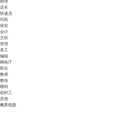
助理
店长
快递员
司机
保安
会计
文职
管理
美工
编辑
网络IT
医生
教师
教练
模特
临时工
其他
相关信息