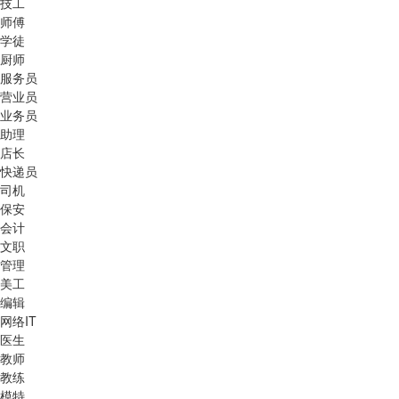
技工
师傅
学徒
厨师
服务员
营业员
业务员
助理
店长
快递员
司机
保安
会计
文职
管理
美工
编辑
网络IT
医生
教师
教练
模特