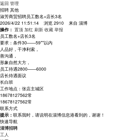
返回
管理
招聘 其他
淑芳商贸招聘员工数名+店长3名
2026/4/22 11:51:14 浏览 2910 来自
淄博
操作：
置顶
加红
刷新
收藏
举报
员工数名+店长3名
要求：条件30——59**以内
人品好，干净利索，
善沟通，
形象自然大方，
员工待遇2800——6000
店长待遇面议
长白班
工作地点：张店主城区
18678127562常
18678127562常
联系方式
提示：
联系我时，请说明在淄博信息港看到的，谢谢！
快速导航
淄博招聘
工人